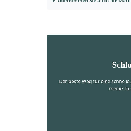
Übernehmen Sie auch die Mard
Schl
Der beste Weg für eine schnelle,
meine Tou