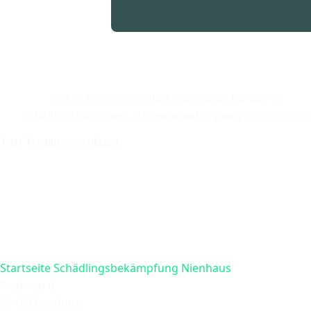
Egal ob Privatperson oder Unternehmen, ich stehe für
Schädlingsbekämpfung, Prävention und Beratung zur Verfügung.
Jetzt Termin vorschlagen
Startseite Schädlingsbekämpfung Nienhaus
Riedweg 6
46419 Isselburg