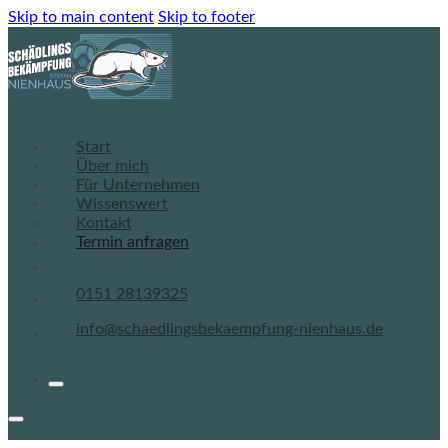
Skip to main content
Skip to footer
Startseite Schädlingsbekämpfung Nienhaus
Start
Über mich
Für Unternehmen
Wissenswert
Kontakt
Termin
anfragen
0151 28139325
info@schaedlingsbekaempfung-nienhaus.de