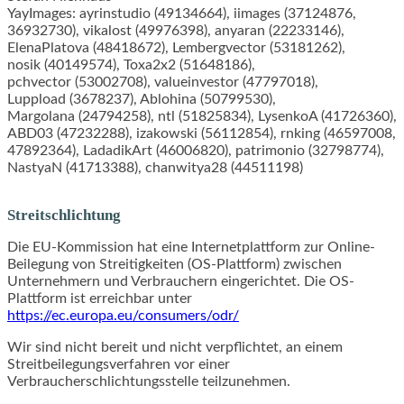
YayImages: ayrinstudio (49134664), iimages (37124876,
36932730), vikalost (49976398), anyaran (22233146),
ElenaPlatova (48418672), Lembergvector (53181262),
nosik (40149574), Toxa2x2 (51648186),
pchvector (53002708), valueinvestor (47797018),
Luppload (3678237), Ablohina (50799530),
Margolana (24794258), ntl (51825834), LysenkoA (41726360),
ABD03 (47232288), izakowski (56112854), rnking (46597008,
47892364), LadadikArt (46006820), patrimonio (32798774),
NastyaN (41713388), chanwitya28 (44511198)
Streitschlichtung
Die EU-Kommission hat eine Internetplattform zur Online-
Beilegung von Streitigkeiten (OS-Plattform) zwischen
Unternehmern und Verbrauchern eingerichtet. Die OS-
Plattform ist erreichbar unter
https://ec.europa.eu/consumers/odr/
Wir sind nicht bereit und nicht verpflichtet, an einem
Streitbeilegungsverfahren vor einer
Verbraucherschlichtungsstelle teilzunehmen.