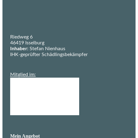
Startseite Schädlingsbekämpfung Nienhaus
Riedweg 6
46419 Isselburg
Inhaber:
Stefan Nienhaus
IHK-geprüfter Schädlingsbekämpfer
Deutscher Schädlingsbekämpfer Verband e.V.
Mitglied im:
Mein Angebot