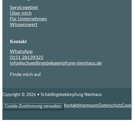
Servicegebiet
Über mich
Für Unternehmen
Wissenswert
Kontakt
WhatsApp
0151 28139325
info@schaedlingsbekaempfung-nienhaus.de
Finde mich auf
Folge mir auf Xing
Copyright © 2026 • Schädlingsbekämpfung Nienhaus
Kontakt
Impressum
Datenschutz
Cookie
Cookie-Zustimmung verwalten