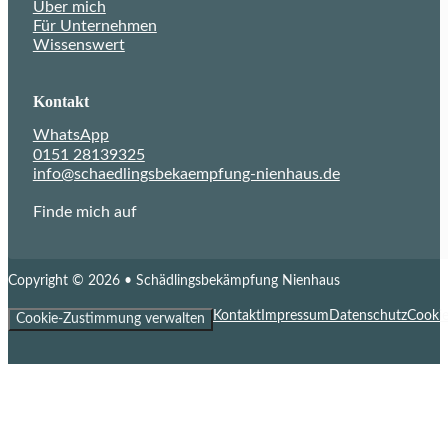
Über mich
Für Unternehmen
Wissenswert
Kontakt
WhatsApp
0151 28139325
info@schaedlingsbekaempfung-nienhaus.de
Finde mich auf
Folge mir auf Xing
Copyright © 2026 • Schädlingsbekämpfung Nienhaus
Kontakt
Impressum
Datenschutz
Cookie
Cookie-Zustimmung verwalten