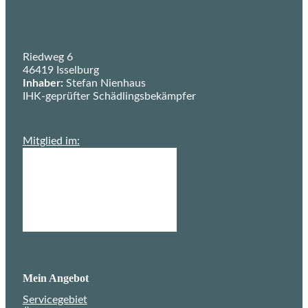
Startseite Schädlingsbekämpfung Nienhaus
Riedweg 6
46419 Isselburg
Inhaber:
Stefan Nienhaus
IHK-geprüfter Schädlingsbekämpfer
Deutscher Schädlingsbekämpfer Verband e.V.
Mitglied im:
Mein Angebot
Servicegebiet