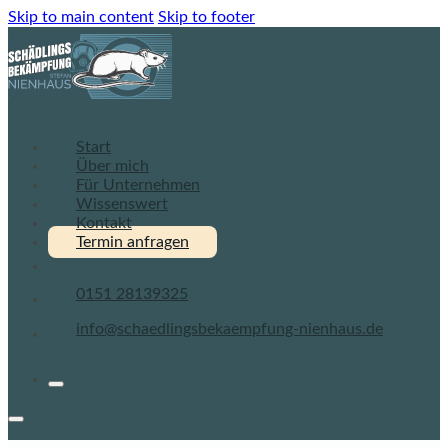
Skip to main content
Skip to footer
Startseite Schädlingsbekämpfung Nienhaus
Start
Über mich
Für Unternehmen
Wissenswert
Kontakt
Termin
anfragen
0151 28139325
info@schaedlingsbekaempfung-nienhaus.de