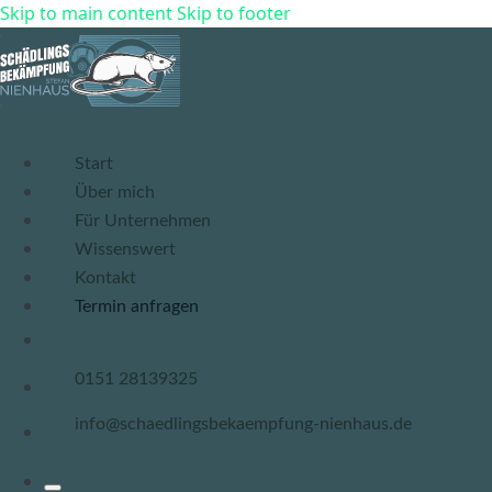
Skip to main content
Skip to footer
Startseite Schädlingsbekämpfung Nienhaus
Start
Über mich
Für Unternehmen
Wissenswert
Kontakt
Termin
anfragen
0151 28139325
info@schaedlingsbekaempfung-nienhaus.de