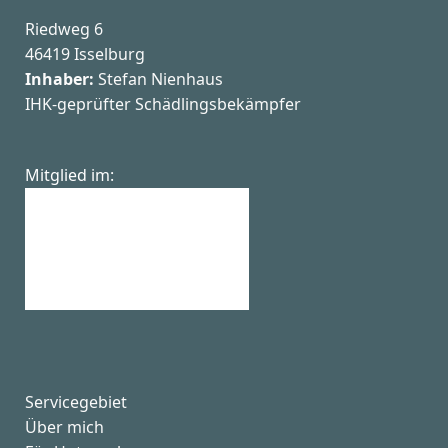
Startseite Schädlingsbekämpfung Nienhaus
Riedweg 6
46419 Isselburg
Inhaber:
Stefan Nienhaus
IHK-geprüfter Schädlingsbekämpfer
Deutscher Schädlingsbekämpfer Verband e.
Mitglied im:
Servicegebiet
Über mich