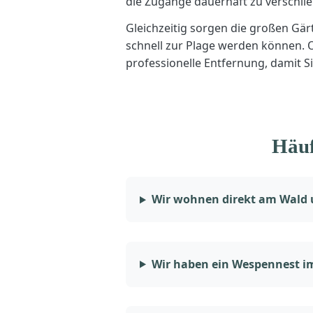
die Zugänge dauerhaft zu verschlie
Gleichzeitig sorgen die großen Gä
schnell zur Plage werden können. O
professionelle Entfernung, damit 
Häuf
Wir wohnen direkt am Wald u
Wir haben ein Wespennest i