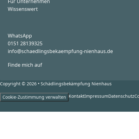
Für Unternehmen
Wissenswert
WhatsApp
0151 28139325
info@schaedlingsbekaempfung-nienhaus.de
Finde mich auf
Folge mir auf Xing
Copyright © 2026 • Schädlingsbekämpfung Nienhaus
Kontakt
Impressum
Datenschutz
Co
Cookie-Zustimmung verwalten