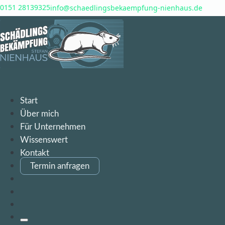
0151 28139325
info@schaedlingsbekaempfung-nienhaus.de
Startseite Schädlingsbekämpfung Nienhaus
Start
Über mich
Für Unternehmen
Wissenswert
Kontakt
Termin
anfragen