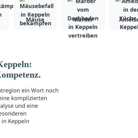
Mäuse
Marder
Ameis
 Keppeln:
Kompetenz.
atregion ein Wort noch
eine komplizierten
nalyse und eine
besonderen
 in Keppeln